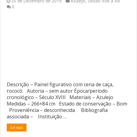
20 de Dezembro de 2019
Azulejo
,
Século XVIII a XIX
0
Descrição – Painel figurativo com cena de caça,
rococó. Autoria – sem autor Época/período
cronológico – Século XVIII Materiais – Azulejo
Medidas – 266×84 cm Estado de conservação – Bom
Proveniência – desconhecida Bibliografia
associada – Instituição …
Ler mais