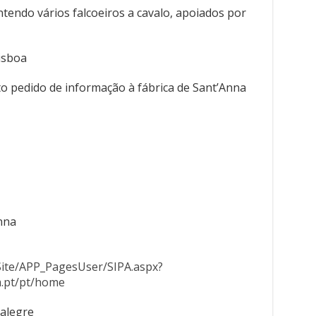
ntendo vários falcoeiros a cavalo, apoiados por
isboa
to pedido de informação à fábrica de Sant’Anna
nna
ite/APP_PagesUser/SIPA.aspx?
m.pt/pt/home
talegre