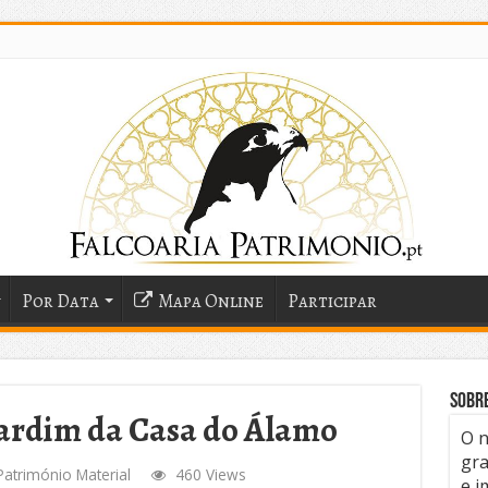
Por Data
Mapa Online
Participar
Sobr
 Jardim da Casa do Álamo
O n
gra
Património Material
460 Views
e i