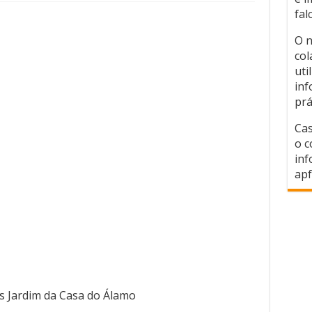
fal
O n
col
uti
inf
prá
Cas
o c
inf
apf
os Jardim da Casa do Álamo