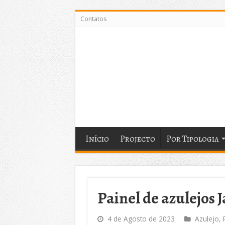
Contatos
Início
Projecto
Por Tipologia
Painel de azulejos
4 de Agosto de 2023
Azulejo
,