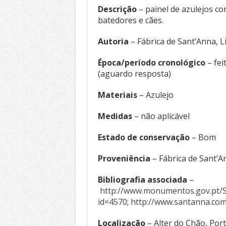
Descrição
– painel de azulejos co
batedores e cães.
Autoria
– Fábrica de Sant’Anna, L
Época/período cronológico
– fei
(aguardo resposta)
Materiais
– Azulejo
Medidas
– não aplicável
Estado de conservação
– Bom
Proveniência
– Fábrica de Sant’A
Bibliografia associada
–
http://www.monumentos.gov.pt/S
id=4570
;
http://www.santanna.co
Localização
– Alter do Chão, Por