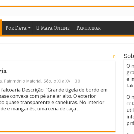
Por Data
Mapa Online
Participar
Sob
O n
ria
gra
e i
a
,
Património Material
,
Século XI a XV
0
fal
falcoaria Descrição: “Grande tigela de bordo em
base convexa com pé anelar alto. O exterior
O n
o quase transparente e caneluras. No interior
col
rde e manganês, uma cena de caça …
uti
inf
prá