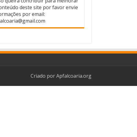
o queira contribuir para melhorar
onteúdo deste site por favor envie
ormações por email:
alcoaria@gmail.com
Criado por
Apfalcoaria.org