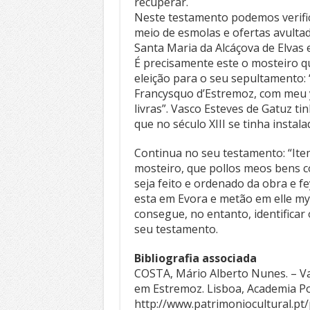
recuperar.
Neste testamento podemos verifi
meio de esmolas e ofertas avultad
Santa Maria da Alcáçova de Elvas 
É precisamente este o mosteiro q
eleição para o seu sepultamento
Francysquo d’Estremoz, com meu
livras”. Vasco Esteves de Gatuz t
que no século XIII se tinha instal
Continua no seu testamento: “Ite
mosteiro, que pollos meos ben
seja feito e ordenado da obra e
esta em Evora e metão em elle m
consegue, no entanto, identificar 
seu testamento.
Bibliografia associada
COSTA, Mário Alberto Nunes. – Va
em Estremoz. Lisboa, Academia Po
http://www.patrimoniocultural.pt