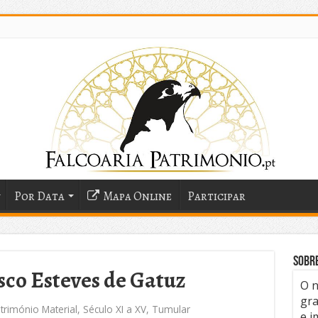
Por Data
Mapa Online
Participar
Sobr
sco Esteves de Gatuz
O n
gra
trimónio Material
,
Século XI a XV
,
Tumular
e i