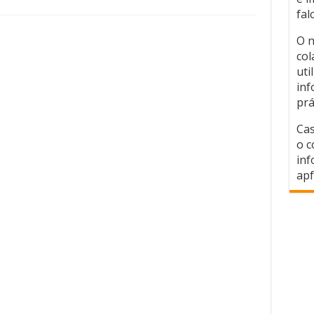
fal
O n
col
uti
inf
prá
Cas
o c
inf
apf