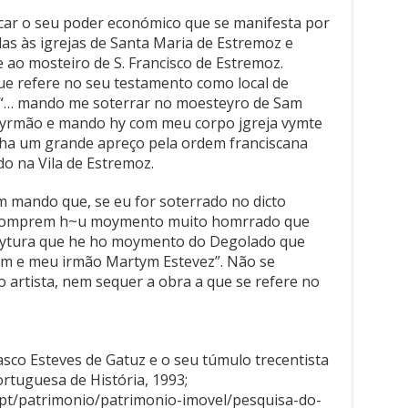
car o seu poder económico que se manifesta por
as às igrejas de Santa Maria de Estremoz e
e ao mosteiro de S. Francisco de Estremoz.
ue refere no seu testamento como local de
: “… mando me soterrar no moesteyro de Sam
 yrmão e mando hy com meu corpo jgreja vymte
inha um grande apreço pela ordem franciscana
ado na Vila de Estremoz.
m mando que, se eu for soterrado no dicto
s comprem h~u moymento muito homrrado que
 feytura que he ho moymento do Degolado que
ym e meu irmão Martym Estevez”. Não se
o artista, nem sequer a obra a que se refere no
sco Esteves de Gatuz e o seu túmulo trecentista
rtuguesa de História, 1993;
/pt/patrimonio/patrimonio-imovel/pesquisa-do-