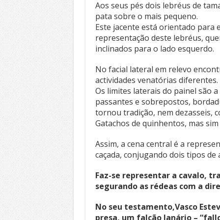
Aos seus pés dois lebréus de tam
pata sobre o mais pequeno.
Este jacente está orientado para e
representação deste lebréus, quer
inclinados para o lado esquerdo.
No facial lateral em relevo enco
actividades venatórias diferentes.
Os limites laterais do painel são 
passantes e sobrepostos, bordadu
tornou tradição, nem dezasseis, 
Gatachos de quinhentos, mas sim 
Assim, a cena central é a repres
caçada, conjugando dois tipos de a
Faz-se representar a cavalo, t
segurando as rédeas com a dire
No seu testamento,Vasco Esteve
presa, um falcão lanário – “fa