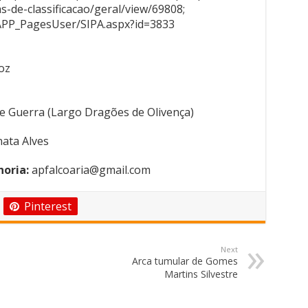
s-de-classificacao/geral/view/69808;
APP_PagesUser/SIPA.aspx?id=3833
oz
 Guerra (Largo Dragões de Olivença)
ata Alves
oria:
apfalcoaria@gmail.com
Pinterest
Next
Arca tumular de Gomes
Martins Silvestre