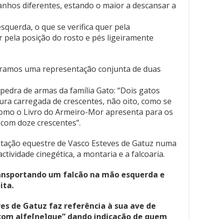
anhos diferentes, estando o maior a descansar a
squerda, o que se verifica quer pela
 pela posição do rosto e pés ligeiramente
ntramos uma representação conjunta de duas
a pedra de armas da família Gato: “Dois gatos
ra carregada de crescentes, não oito, como se
como o Livro do Armeiro-Mor apresenta para os
com doze crescentes”.
entação equestre de Vasco Esteves de Gatuz numa
ctividade cinegética, a montaria e a falcoaria.
ransportando um falcão na mão esquerda e
ita.
s de Gatuz faz referência à sua ave de
llcom alfe[ne]que” dando indicação de quem