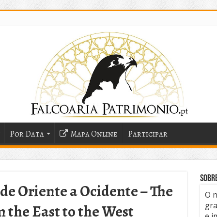
Por Data
Mapa Online
Participar
Sobr
 de Oriente a Ocidente – The
O n
gra
m the East to the West
e i