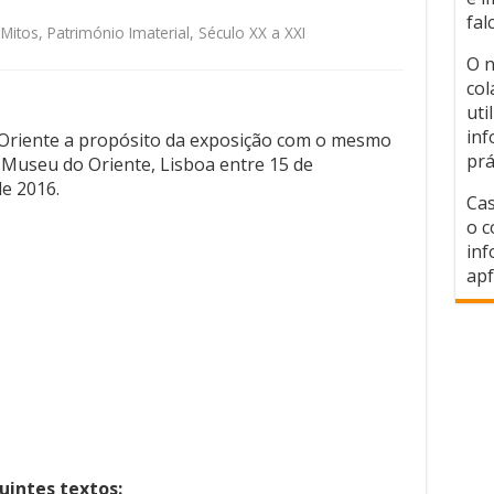
fal
 Mitos
,
Património Imaterial
,
Século XX a XXI
O n
col
uti
inf
Oriente a propósito da exposição com o mesmo
prá
Museu do Oriente, Lisboa entre 15 de
e 2016.
Cas
o c
inf
apf
uintes textos: