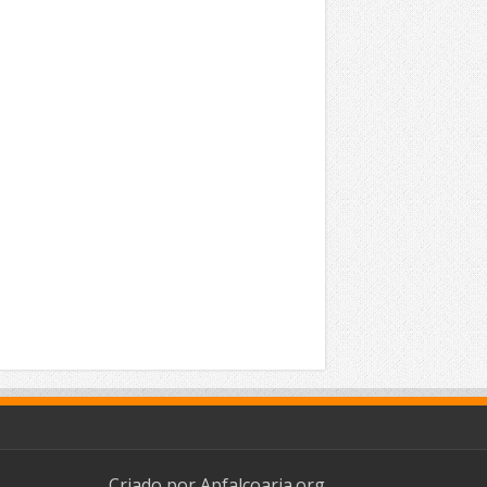
Criado por
Apfalcoaria.org