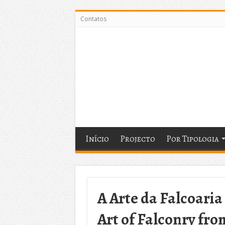
Contatos
Início
Projecto
Por Tipologia
A Arte da Falcoaria
Art of Falconry fro